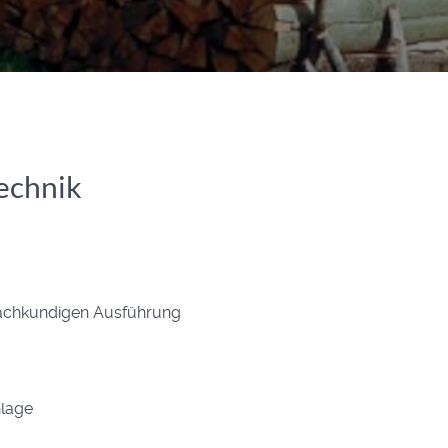
echnik
fachkundigen Ausführung
nlage