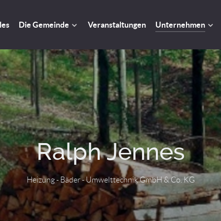
les
Die Gemeinde
Veranstaltungen
Unternehmen
Ralph Jennes
Heizung - Bäder - Umwelttechnik GmbH & Co. KG